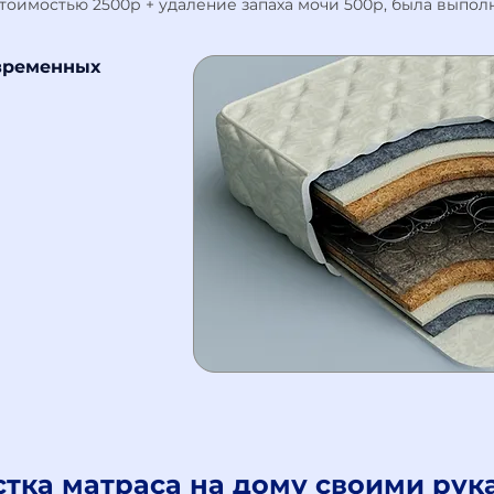
тоимостью 2500р + удаление запаха мочи 500р, была выполнен
временных
и
стка матраса на дому своими рук