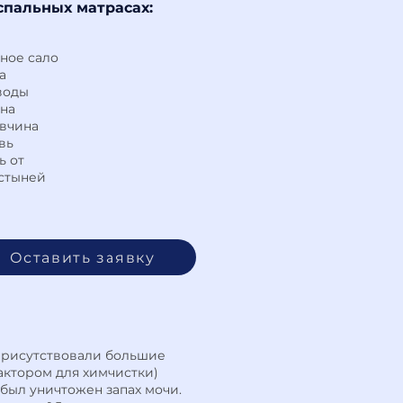
спальных матрасах:
ное сало
а
воды
на
вчина
вь
ь от
стыней
Оставить заявку
 присутствовали большие
актором для химчистки)
был уничтожен запах мочи.