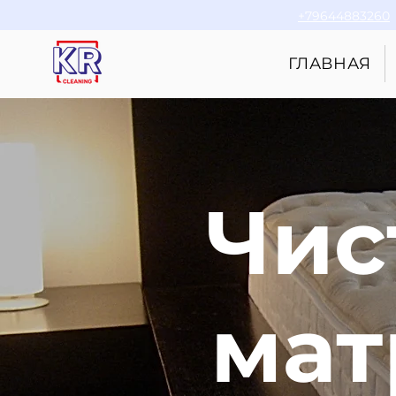
+79644883260
ГЛАВНАЯ
Чис
мат