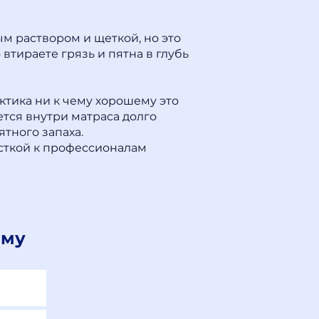
 раствором и щеткой, но это
втираете грязь и пятна в глубь
ктика ни к чему хорошему это
ется внутри матраса долго
тного запаха.
исткой к профессионалам
ому