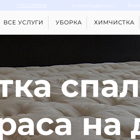
Екат
+73433510995
krcleaning@mail.ru
ВСЕ УСЛУГИ
УБОРКА
ХИМЧИСТКА
тка спа
раса на