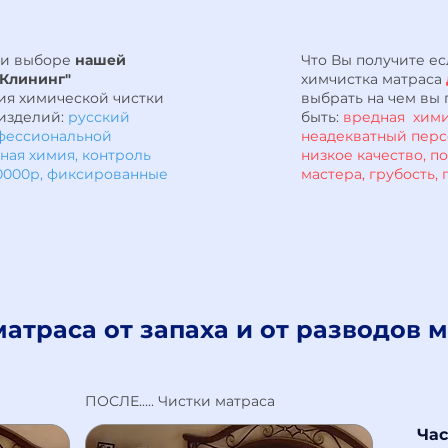
ри выборе
нашей
Что Вы получите е
Клининг"
химчистка матраса
ия химической чистки
выбрать на чем вы 
 изделий:
русский
быть:
вредная хими
фессиональной
неадекватный персо
ная химия, контроль
низкое качество, п
50000р, фиксированные
мастера, грубость
атраса от запаха и от разводов 
ПОСЛЕ..... Чистки матраса
Час