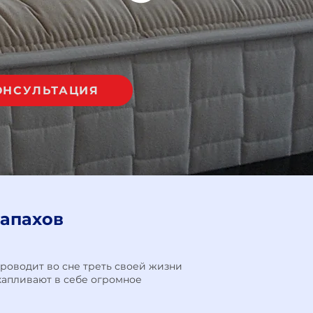
ОНСУЛЬТАЦИЯ
запахов
роводит во сне треть своей жизни
акапливают в себе огромное