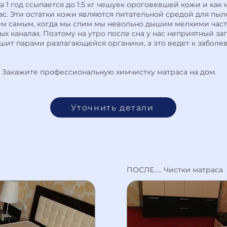
за 1 год ссыпается до 1.5 кг чешуек ороговевшей кожи и как
ас. Эти остатки кожи являются питательной средой для пыл
Тем самым, когда мы спим мы невольно дышим мелкими час
х каналах. Поэтому на утро после сна у нас неприятный зап
шит парами разлагающейся органики, а это ведет к заболе
а? Закажите профессиональную химчистку матраса на дом.
Уточнить детали
ПОСЛЕ..... Чистки матраса