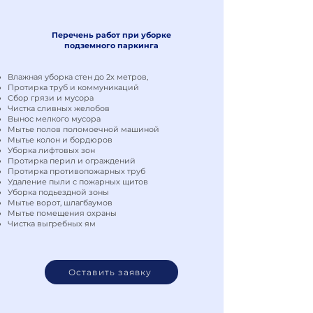
Перечень работ при уборке
подземного паркинга
Влажная уборка стен до 2х метров,
Протирка труб и коммуникаций
Сбор грязи и мусора
Чистка сливных желобов
Вынос мелкого мусора
Мытье полов поломоечной машиной
Мытье колон и бордюров
Уборка лифтовых зон
Протирка перил и ограждений
Протирка противопожарных труб
Удаление пыли с пожарных щитов
Уборка подьездной зоны
Мытье ворот, шлагбаумов
Мытье помещения охраны
Чистка выгребных ям
Оставить заявку