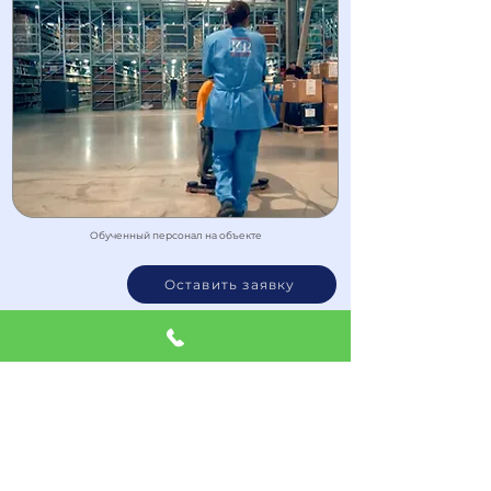
Обученный персонал на объекте
Оставить заявку
Цены на уборку заливных полов из гладкого
бетона
Комплексная уборка складов
от 60 руб / м2