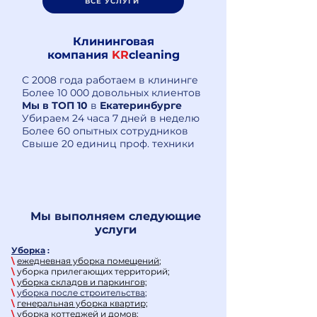
ВСЕ УСЛУГИ
Клининговая
компания
KR
cleaning
С 2008 года работаем в клининге
Более 10 000 довольных клиентов
Мы в ТОП 10
в
Екатеринбурге
Убираем 24 часа 7 дней в неделю
Более 60 опытных сотрудников
Свыше 20 единиц проф. техники
Мы выполняем следующие
услуги
Уборка
:
\
ежедневная уборка помещений
;
\
уборка прилегающих территорий;
\
уборка складов и паркингов;
\
уборка после строительства
;
\
генеральная уборка квартир;
\
уборка коттеджей и домов;