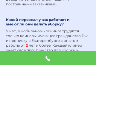
постоянными заказчиками.
Какой персонал у вас работает и
умеют ли они делать уборку?
У нас, в мобильном клининге трудятся
только клинеры имеющие гражданство РФ
и прописку в Екатеринбурге с опытом
работы от
2
лет и более. Каждый клинер
знает своё пространство для уборки и
несет за него ответственность. Мы собрали
команду людей реально любящих наводить
чистоту и порядок и это наш главный
критерий отбора!
Не нашли ответа на свой вопрос?
Напишите нам и мы ответим на все
интересующие вопросы и поможем
подобрать нужную услугу
Задать вопрос