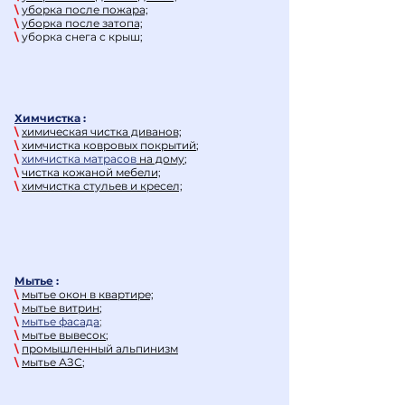
\
уборка после пожара;
\
уборка после затопа;
\
уборка снега с крыш;
Химчистка
:
\
химическая чистка диванов;
\
химчистка ковровых покрытий
;
\
химчистка матрасов
на дому
;
\
чистка кожаной мебели;
\
химчистка стульев и кресел;
Мытье
:
\
мытье окон в квартире;
\
мытье витрин
;
\
мытье фасада
;
\
мытье вывесок
;
\
промышленный альпинизм
\
мытье АЗС
;